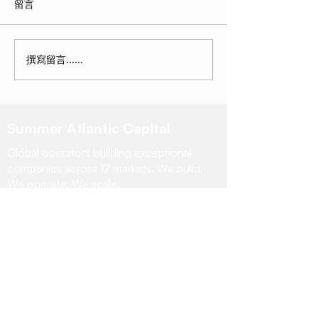
留言
撰寫留言......
Summer Atlantic Capital
Global operators building exceptional
companies across 12 markets. We build.
We operate. We scale.
Ready to
Scale?
Let's discuss how operational partnership
can accelerate your growth and value
creation
Start a Conversation