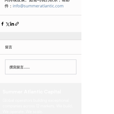
件：
info@summeratlantic.com
留言
撰寫留言......
Summer Atlantic Capital
Global operators building exceptional
companies across 12 markets. We build.
We operate. We scale.