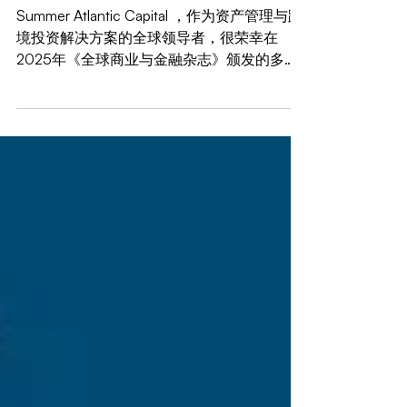
Summer Atlantic Capital和CEO
Sebright Chen荣获2025年《全
球商业与金融杂志》7项奖项
Summer Atlantic Capital ，作为资产管理与跨
境投资解决方案的全球领导者，很荣幸在
2025年《全球商业与金融杂志》颁发的多个
重要奖项中获奖。这些荣誉彰显了公司在全球
投资策略中的创新能力、可持续发展承诺以及
卓越表现。 荣获的奖项包括：...